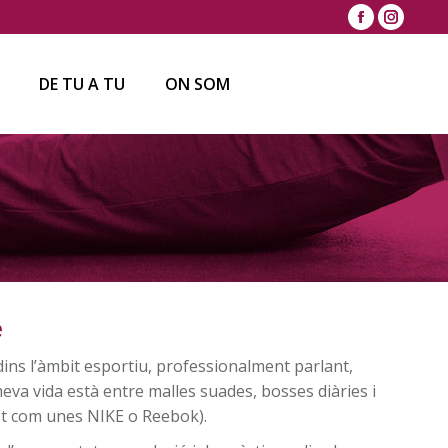
Facebook
Instagr
DE TU A TU
ON SOM
DE TU A TU
ON SOM
e
ins l’àmbit esportiu, professionalment parlant,
eva vida està entre malles suades, bosses diàries i
llet com unes NIKE o Reebok).