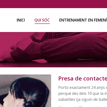
INICI
QUI SÓC
ENTRENAMENT EN FEMENÍ
INICI
QUI SÓC
ENTRENAMENT EN FEMENÍ
Presa de contact
Porto exactament 24 anys d
perquè des dels 10 que la m
sabatilles (ja siguin de ba