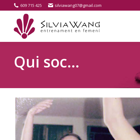
609 715 425
silviawang07@gmail.com
Qui soc…
its…
xen.