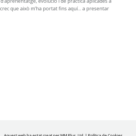
d’aprenentatge, evolució i de pràctica aplicades a
i crec que això m’ha portat fins aquí… a presentar
Aquest web ha estat creat per
MM Plus, Ltd.
|
Política de Cookies